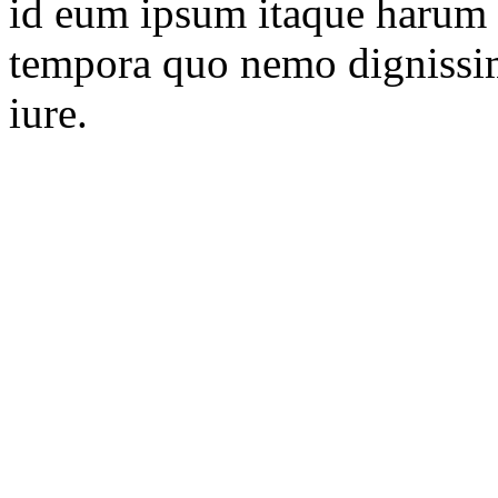
id eum ipsum itaque harum q
tempora quo nemo dignissi
iure.